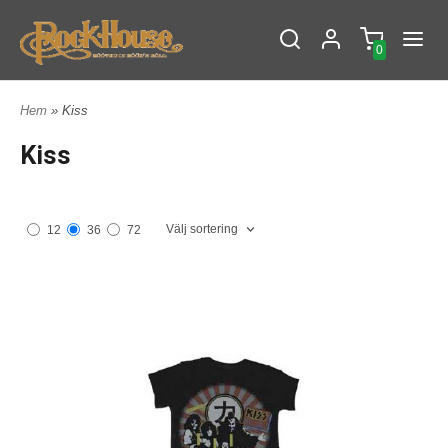
0
Hem
» Kiss
Kiss
Välj sortering
12
36
72