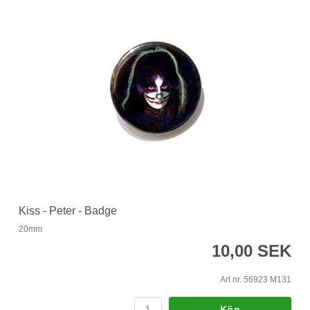
Kiss - Peter - Badge
20mm
10,00 SEK
Art nr. 56923 M131
Köp