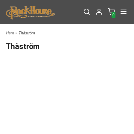
0
Hem
» Thåström
Thåström