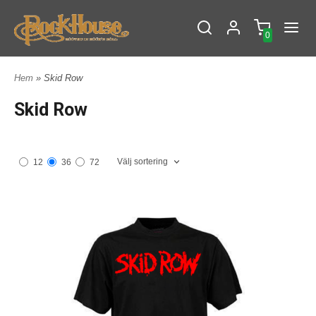
0
Hem
» Skid Row
Skid Row
Välj sortering
12
36
72