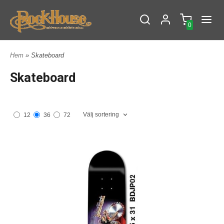
0
Hem
» Skateboard
Skateboard
Välj sortering
12
36
72