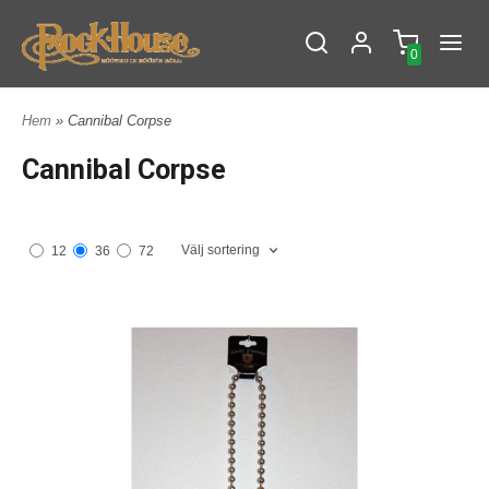
0
Hem
» Cannibal Corpse
Cannibal Corpse
Välj sortering
12
36
72