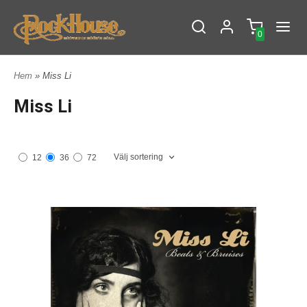
0
Hem
» Miss Li
Miss Li
Välj sortering
12
36
72