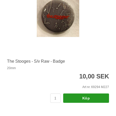
The Stooges - S/v Raw - Badge
20mm
10,00 SEK
Art nr. 69294 M227
Köp