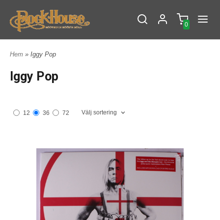
0
Hem
» Iggy Pop
Iggy Pop
Välj sortering
12
36
72