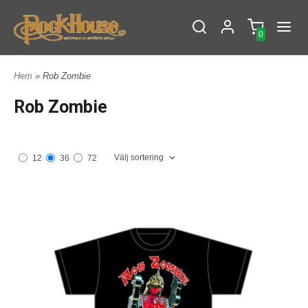
0
Hem
» Rob Zombie
Rob Zombie
Välj sortering
12
36
72