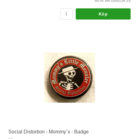
Art nr. ART004136 33
Köp
Social Distortion - Mommy´s - Badge