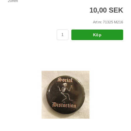
20mm
10,00 SEK
Art nr. 71325 M216
Köp